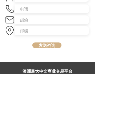
发送咨询
​澳洲最大中文商业交易平台
topbusiness.com.au
About Us
The largest chinese commercial platform in Sydney, aiming to
connect opportunities and foster growth for business of all scales
Advertise with Us
Privacy Statement
Brochure Download
Terms & Conditions
Our Service
Commercial Property Lease