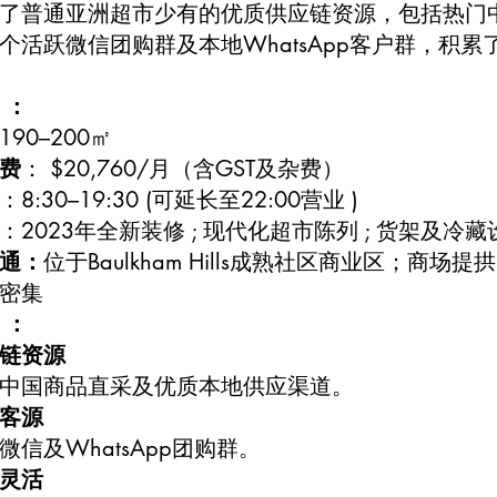
了普通亚洲超市少有的优质供应链资源，包括热门
个活跃微信团购群及本地WhatsApp客户群，积
 ：
190–200㎡
费
： $20,760/月（含GST及杂费）
：8:30–19:30 (可延长至22:00营业 )
：2023年全新装修 ; 现代化超市陈列 ; 货架及冷
通：
位于Baulkham Hills成熟社区商业区；商场
密集
 ：
链资源
中国商品直采及优质本地供应渠道。
客源
微信及WhatsApp团购群。
灵活