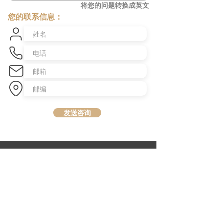
将您的问题转换成英文
您的联系信息：
发送咨询
​澳洲最大中文商业交易平台
topbusiness.com.au
About Us
The largest chinese commercial platform in Sydney, aiming to
connect opportunities and foster growth for business of all scales
Advertise with Us
Privacy Statement