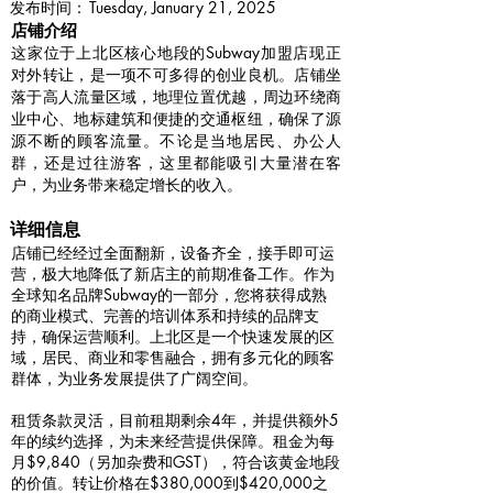
​发布时间：
Tuesday, January 21, 2025
​店铺介绍
这家位于上北区核心地段的Subway加盟店现正
对外转让，是一项不可多得的创业良机。店铺坐
落于高人流量区域，地理位置优越，周边环绕商
业中心、地标建筑和便捷的交通枢纽，确保了源
源不断的顾客流量。不论是当地居民、办公人
群，还是过往游客，这里都能吸引大量潜在客
户，为业务带来稳定增长的收入。
详细信息
店铺已经经过全面翻新，设备齐全，接手即可运
营，极大地降低了新店主的前期准备工作。作为
全球知名品牌Subway的一部分，您将获得成熟
的商业模式、完善的培训体系和持续的品牌支
持，确保运营顺利。上北区是一个快速发展的区
域，居民、商业和零售融合，拥有多元化的顾客
群体，为业务发展提供了广阔空间。
租赁条款灵活，目前租期剩余4年，并提供额外5
年的续约选择，为未来经营提供保障。租金为每
月$9,840（另加杂费和GST），符合该黄金地段
的价值。转让价格在$380,000到$420,000之