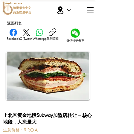
topbusiness
澳洲最大中文
商业交易平台
返回列表
复制链接
Facebook
X (Twitter)
WhatsApp
微信扫码分享
上北区黄金地段Subway加盟店转让 – 核心
地段，人流量大
​生意价格：
$
P.O.A