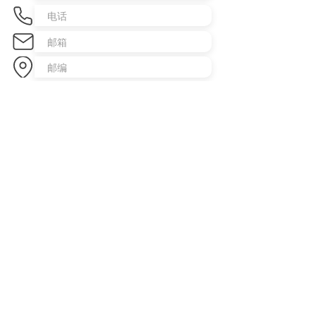
发送咨询
​澳洲最大中文商业交易平台
topbusiness.com.au
About Us
The largest chinese commercial platform in Sydney, aiming to
connect opportunities and foster growth for business of all scales
Advertise with Us
Privacy Statement
Brochure Download
Terms & Conditions
Our Service
Commercial Property Lease
Commercial Property Sale