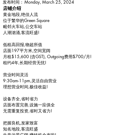
​发布时间：
Monday, March 25, 2024
​店铺介绍
黄金地段,绝佳人流
位于繁华的Green Square
毗邻火车站,公交车站
人潮汹涌,客流旺盛!
低租高回报,物超所值
店面197平方米,空间宽阔
月租$15,600 (含GST), Outgoing费用$700/月!
租约4年,长期经营无忧!
营业时间灵活
9:30am-11pm,灵活自由营业
理想营业时间,极佳收益!
设备齐全,省时省力
店面布置完善,设施一应俱全
无需重复投资,省时又省力!
把握良机,发家致富
知名地段,客流旺盛
生意远景广阔,赚钱机会来啦!