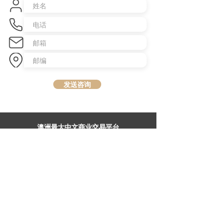
发送咨询
​澳洲最大中文商业交易平台
topbusiness.com.au
About Us
The largest chinese commercial platform in Sydney, aiming to
connect opportunities and foster growth for business of all scales
Advertise with Us
Privacy Statement
Brochure Download
Terms & Conditions
Our Service