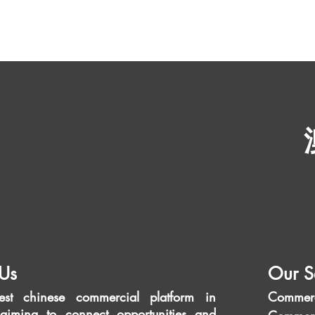
Us
Our S
est chinese commercial platform in
Commerc
aiming to connect opportunities and