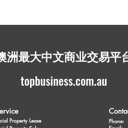
​澳洲最大中文商业交易平
topbusiness.com.au
ervice
Conta
ial Property Lease
Phone: