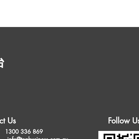
台
ct Us
Follow U
 1300 336 869