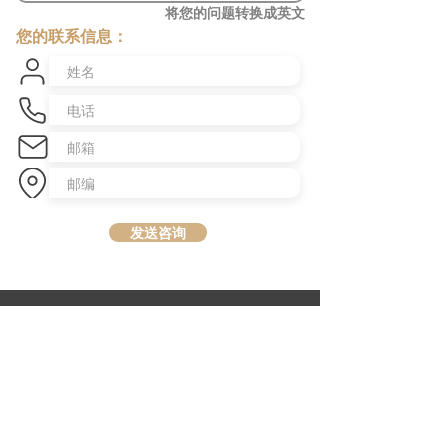
将您的问题转换成英文
您的联系信息：
发送咨询
​澳洲最大中文商业交易平台
topbusiness.com.au
About Us
The largest chinese commercial platform in Sydney, aiming to
connect opportunities and foster growth for business of all scales
Advertise with Us
Privacy Statement