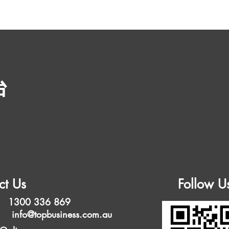
台
ct Us
Follow U
 1300 336 869
l:
info@topbusiness.com.au