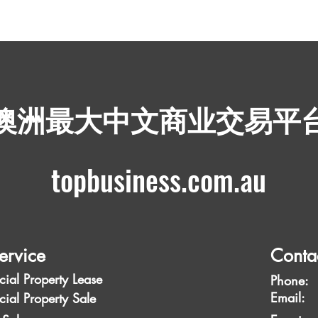
​澳洲最大中文商业交易平
topbusiness.com.au
ervice
Conta
ial Property Lease
Phone:
Emai
ial Property Sale