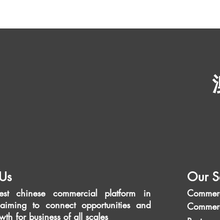
Us
Our S
est chinese commercial platform in
Commerc
aiming to connect opportunities and
Commerc
wth for business of all scales