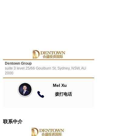
Dentown Group
suite 3 level 25/66 Goulburn St, Sydney, NSW, AU
2000
Mel Xu
​拨打电话
联系中介