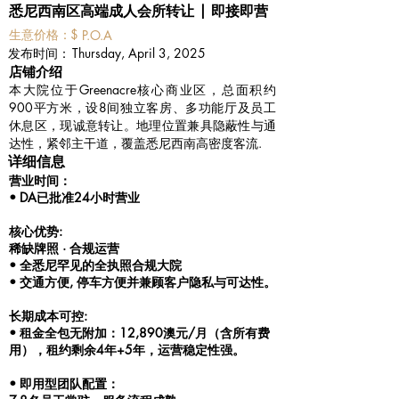
悉尼西南区高端成人会所转让 | 即接即营
​生意价格：
$
P.O.A
​发布时间：
Thursday, April 3, 2025
​店铺介绍
本大院位于Greenacre核心商业区，总面积约
900平方米，设8间独立客房、多功能厅及员工
休息区，现诚意转让。地理位置兼具隐蔽性与通
达性，紧邻主干道，覆盖悉尼西南高密度客流.
详细信息
营业时间：
• DA已批准24小时营业
核心优势:
稀缺牌照 · 合规运营
• 全悉尼罕见的全执照合规大院
• 交通方便, 停车方便并兼顾客户隐私与可达性。
长期成本可控:
• 租金全包无附加：12,890澳元/月（含所有费
用），租约剩余4年+5年，运营稳定性强。
• 即用型团队配置：