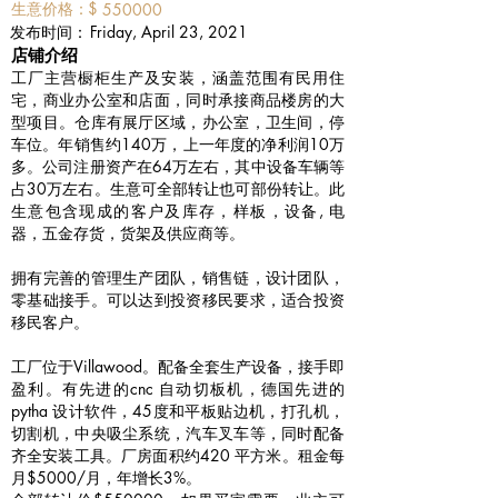
​生意价格：
$
550000
​发布时间：
Friday, April 23, 2021
​店铺介绍
工厂主营橱柜生产及安装，涵盖范围有民用住
宅，商业办公室和店面，同时承接商品楼房的大
型项目。仓库有展厅区域，办公室，卫生间，停
车位。年销售约140万，上一年度的净利润10万
多。公司注册资产在64万左右，其中设备车辆等
占30万左右。生意可全部转让也可部份转让。此
生意包含现成的客户及库存，样板，设备, 电
器，五金存货，货架及供应商等。
拥有完善的管理生产团队，销售链，设计团队，
零基础接手。可以达到投资移民要求，适合投资
移民客户。
工厂位于Villawood。配备全套生产设备，接手即
盈利。有先进的cnc 自动切板机，德国先进的
pytha 设计软件，45度和平板贴边机，打孔机，
切割机，中央吸尘系统，汽车叉车等，同时配备
齐全安装工具。厂房面积约420 平方米。租金每
月$5000/月，年增长3%。