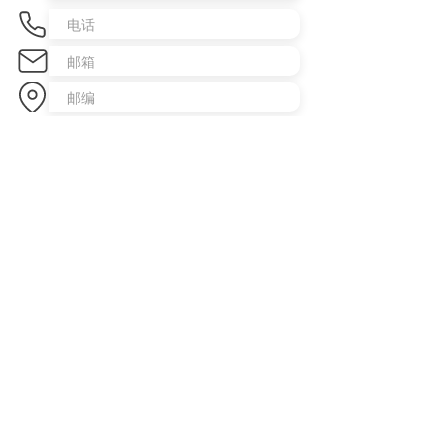
发送咨询
​澳洲最大中文商业交易平台
topbusiness.com.au
About Us
The largest chinese commercial platform in Sydney, aiming to
connect opportunities and foster growth for business of all scales
Advertise with Us
Privacy Statement
Brochure Download
Terms & Conditions
Our Service
Commercial Property Lease
Commercial Property Sale