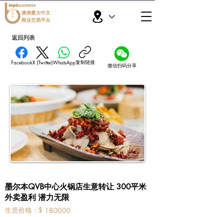
topbusiness
澳洲最大中文
商业交易平台
返回列表
复制链接
Facebook
X (Twitter)
WhatsApp
微信扫码分享
墨尔本QVB中心火锅店生意转让 300平米
外卖盈利 潜力无限
​生意价格：
$
180000