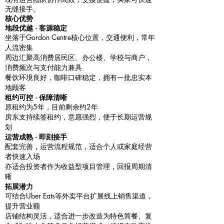
无缝接手。
核心优势
地段优越 · 客源稳定
坐落于Gordon Centre核心位置，交通便利，常年
人流密集
周边汇聚高消费居民区、办公楼、学校与商户，
消费频次与支付能力兼具
餐饮环境良好，咖啡口碑稳定，拥有一批忠实本
地顾客
租约可控 · 保障清晰
原租约为5年，目前剩余约2年
房东支持续签租约，意愿强烈，便于长期运营规
划
运营成熟 · 即刻接手
配套完善，运营流程规范，适合个人或家庭经营
者快速入场
亦适合投资者作为收益型项目管理，回报周期清
晰
拓展潜力
可结合Uber Eats等外卖平台扩展线上销售渠道，
提升营业额
店铺结构灵活，适合进一步改造为特色简餐、复