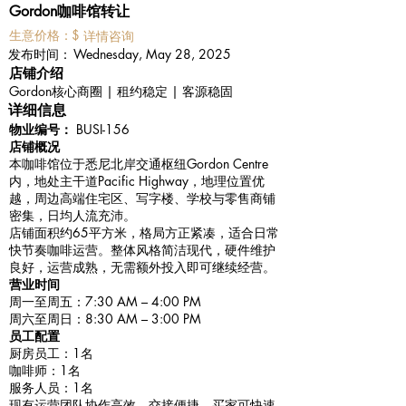
Gordon咖啡馆转让
​生意价格：
$
详情咨询
​发布时间：
Wednesday, May 28, 2025
​店铺介绍
Gordon核心商圈 | 租约稳定 | 客源稳固
详细信息
物业编号：
BUSI-156
店铺概况
本咖啡馆位于悉尼北岸交通枢纽Gordon Centre
内，地处主干道Pacific Highway，地理位置优
越，周边高端住宅区、写字楼、学校与零售商铺
密集，日均人流充沛。
店铺面积约65平方米，格局方正紧凑，适合日常
快节奏咖啡运营。整体风格简洁现代，硬件维护
良好，运营成熟，无需额外投入即可继续经营。
营业时间
周一至周五：7:30 AM – 4:00 PM
周六至周日：8:30 AM – 3:00 PM
员工配置
厨房员工：1名
咖啡师：1名
服务人员：1名
现有运营团队协作高效，交接便捷，买家可快速