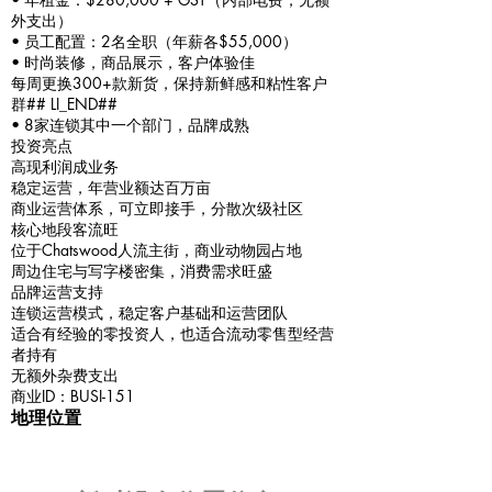
外支出）
• 员工配置：2名全职（年薪各$55,000）
• 时尚装修，商品展示，客户体验佳
每周更换300+款新货，保持新鲜感和粘性客户
群## LI_END##
• 8家连锁其中一个部门，品牌成熟
投资亮点
高现利润成业务
稳定运营，年营业额达百万亩
商业运营体系，可立即接手，分散次级社区
核心地段客流旺
位于Chatswood人流主街，商业动物园占地
周边住宅与写字楼密集，消费需求旺盛
品牌运营支持
连锁运营模式，稳定客户基础和运营团队
适合有经验的零投资人，也适合流动零售型经营
者持有
无额外杂费支出
商业ID：BUSI-151
地理位置