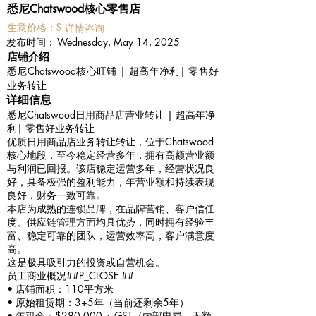
悉尼Chatswood核心零售店
​生意价格：
$
详情咨询
​发布时间：
Wednesday, May 14, 2025
​店铺介绍
悉尼Chatswood核心旺铺 | 超高年净利| 零售好
业务转让
详细信息
悉尼Chatswood日用商品店营业转让 | 超高年净
利| 零售好业务转让
优质日用商品店业务转让转让，位于Chatswood
核心地段，至今稳定经营多年，拥有高额营业额
与利润已回报。该店稳定运营多年，经营状况良
好，具备极强的盈利能力，年营业额和持续表现
良好，财务一致可靠。
本店为成熟的连锁品牌，在品牌营销、客户信任
度、供应链管理方面均具优势，同时拥有经验丰
富、稳定可靠的团队，运营效率高，客户满意度
高。
这是极具吸引力的投资或自营机会。
员工商业概况##P_CLOSE ##
• 店铺面积：110平方米
• 原始租赁期：3+5年（当前还剩余5年）
• 年租金：$280,000 + GST（内部电费，无额