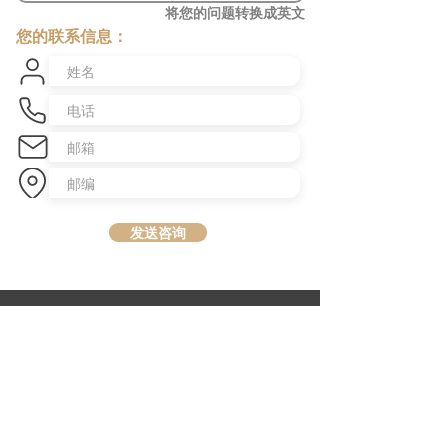
将您的问题转换成英文
您的联系信息：
发送咨询
​澳洲最大中文商业交易平台
topbusiness.com.au
About Us
The largest chinese commercial platform in Sydney, aiming to
connect opportunities and foster growth for business of all scales
Advertise with Us
Privacy Statement