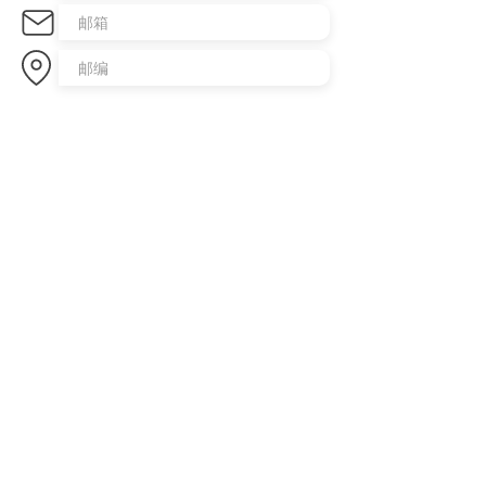
发送咨询
​澳洲最大中文商业交易平台
topbusiness.com.au
About Us
The largest chinese commercial platform in Sydney, aiming to
connect opportunities and foster growth for business of all scales
Advertise with Us
Privacy Statement
Brochure Download
Terms & Conditions
Our Service
Commercial Property Lease
Commercial Property Sale
Business Sale
Business Experience & Entrepreneurship Story