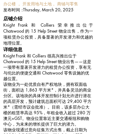
办公楼 ， 开发用地与土地， 商铺与零售
​发布时间：
Thursday, March 20, 2025
​店铺介绍
Knight Frank 和 Colliers 荣幸推出位于
Chatswood 的 15 Help Street 物业出售，作为一
项租赁办公投资，具备显著的开发潜力和优越的
地理位置。
详细信息
Knight Frank 和 Colliers 很高兴推出位于
Chatswood 的 15 Help Street 物业出售——这是
一项带有显著开发潜力的租赁办公投资，享有无
与伦比的便捷交通和 Chatswood 零售设施的优
越位置。
该物业为一处优质自有产权地块，拥有双面临
街，面积达 1,863 平方米*，并具备灵活的商业
分区。该地块的具体开发控制计划允许进行潜在
的高层开发，预计建筑总面积可达 29,400 平方
米*（需经市议会批准）。目前，该多层办公大
楼的租赁率高达 95%，年租金收入超过 280 万
澳元+GST。物业位置靠近主要交通枢纽和购物
中心，为未来的增长提供了巨大的潜力。
该物业现通过意向征集方式出售，截止日期为