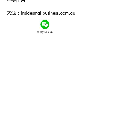
重要作用。”
来源：insidesmallbusiness.com.au
微信扫码分享
Comments
Couldn’t Load Comments
It looks like there was a technical problem. Try
reconnecting or refreshing the page.
Refresh