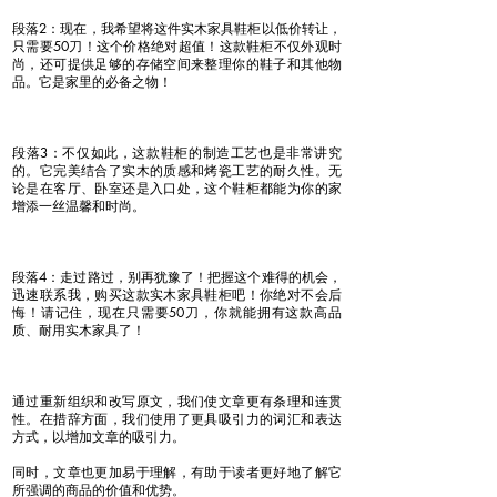
段落2：现在，我希望将这件实木家具鞋柜以低价转让，
只需要50刀！这个价格绝对超值！这款鞋柜不仅外观时
尚，还可提供足够的存储空间来整理你的鞋子和其他物
品。它是家里的必备之物！
段落3：不仅如此，这款鞋柜的制造工艺也是非常讲究
的。它完美结合了实木的质感和烤瓷工艺的耐久性。无
论是在客厅、卧室还是入口处，这个鞋柜都能为你的家
增添一丝温馨和时尚。
段落4：走过路过，别再犹豫了！把握这个难得的机会，
迅速联系我，购买这款实木家具鞋柜吧！你绝对不会后
悔！请记住，现在只需要50刀，你就能拥有这款高品
质、耐用实木家具了！
通过重新组织和改写原文，我们使文章更有条理和连贯
性。在措辞方面，我们使用了更具吸引力的词汇和表达
方式，以增加文章的吸引力。
同时，文章也更加易于理解，有助于读者更好地了解它
所强调的商品的价值和优势。