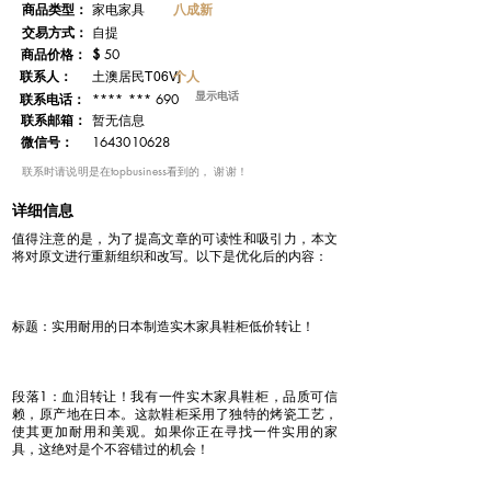
​商品类型：
八成新
家电家具
交易方式：
自提
​商品价格：
$
50
联系人：
个人
土澳居民T06Vj
显示电话
**** *** 690
联系电话：
​联系邮箱：
暂无信息
微信号：
1643010628
​联系时请说明是在topbusiness看到的， 谢谢！
详细信息
值得注意的是，为了提高文章的可读性和吸引力，本文
将对原文进行重新组织和改写。以下是优化后的内容：
标题：实用耐用的日本制造实木家具鞋柜低价转让！
段落1：血泪转让！我有一件实木家具鞋柜，品质可信
赖，原产地在日本。这款鞋柜采用了独特的烤瓷工艺，
使其更加耐用和美观。如果你正在寻找一件实用的家
具，这绝对是个不容错过的机会！