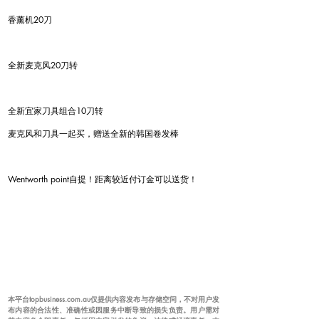
香薰机20刀
全新麦克风20刀转
全新宜家刀具组合10刀转
麦克风和刀具一起买，赠送全新的韩国卷发棒
Wentworth point自提！距离较近付订金可以送货！
本平台topbusiness.com.au仅提供内容发布与存储空间，不对用户发
布内容的合法性、准确性或因服务中断导致的损失负责。用户需对