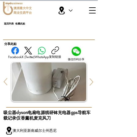
topbusiness
澳洲最大中文
商业交易平台
返回列表
收藏此贴
​分享此贴
复制链接
Facebook
X (Twitter)
WhatsApp
微信扫码分享
吸尘器dyson电扇电源线研钵充电器gps导航车
载记录仪香薰机麦克风刀
澳大利亚新南威尔士州悉尼