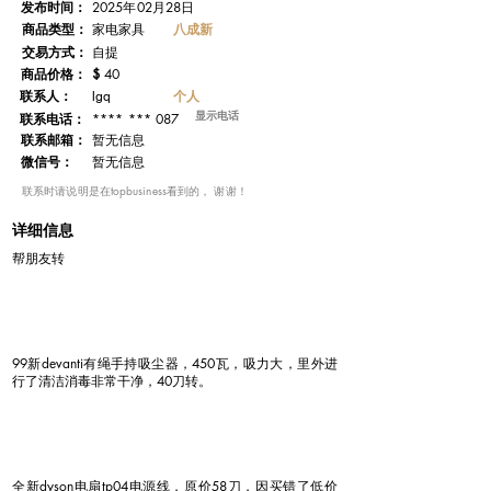
发布时间：
2025年02月28日
​商品类型：
八成新
家电家具
交易方式：
自提
​商品价格：
$
40
联系人：
个人
lgq
显示电话
**** *** 087
联系电话：
​联系邮箱：
暂无信息
微信号：
暂无信息
​联系时请说明是在topbusiness看到的， 谢谢！
详细信息
帮朋友转
99新devanti有绳手持吸尘器，450瓦，吸力大，里外进
行了清洁消毒非常干净，40刀转。
全新dyson电扇tp04电源线，原价58刀，因买错了低价