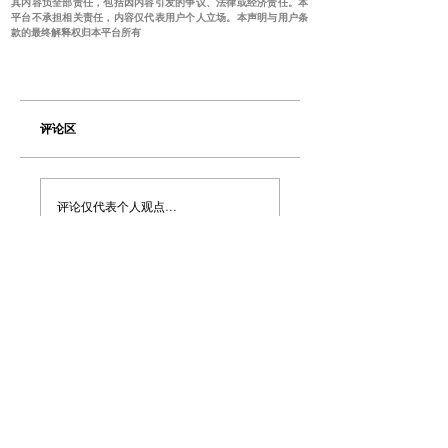
其内容负全部责任，包括因内容引发的争议、法律或经济责任。本
平台不承担相关责任，内容仅代表用户个人立场。本声明与用户条
款的最终解释权归本平台所有
评论区
评论仅代表个人观点...
Share Your Thoughts
Be the first to write a comment.
​澳洲最大中文商业交易平台
topbusiness.com.au
About Us
The largest chinese commercial platform in Sydney, aiming to