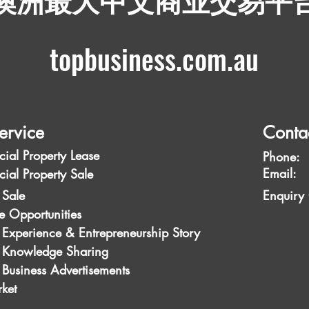
​澳洲最大中文商业交易平
topbusiness.com.au
ervice
Conta
ial Property Lease
Phone:
Emai
ial Property Sale
 Sale
Enquiry
e Opportunities
 Experience & Entrepreneurship Story
s Knowledge Sharing
 Business Advertisements
ket