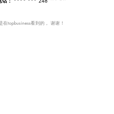
**** *** 248
电话：
在topbusiness看到的， 谢谢！