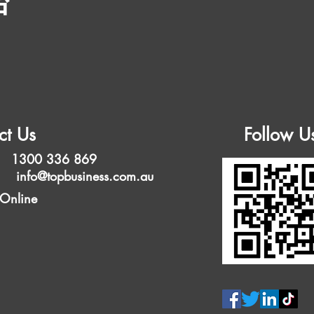
台
ct Us
Follow U
 1300 336 869
l:
info@topbusiness.com.au
 Online