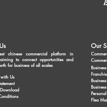
Us
Our S
est chinese commercial platform in
Commerc
aiming to connect opportunities and
Commerc
wth for business of all scales
Business
Franchis
 with Us
Business
tatement
Busines
 Download
Personal
Conditions
Flea Mar