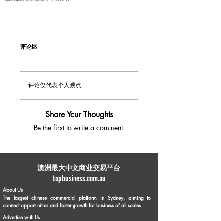
评论区
评论仅代表个人观点...
Share Your Thoughts
Be the first to write a comment.
​澳洲最大中文商业交易平台
topbusiness.com.au
About Us
The largest chinese commercial platform in Sydney, aiming to
connect opportunities and foster growth for business of all scales
Advertise with Us