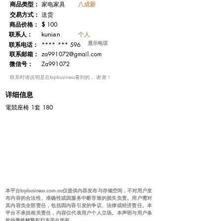
​商品类型：
八成新
家电家具
交易方式：
送货
​商品价格：
$
100
联系人：
个人
kunian
显示电话
**** *** 596
联系电话：
​联系邮箱：
za991072@gmail.com
微信号：
Za991072
​联系时请说明是在topbusiness看到的， 谢谢！
详细信息
電競座椅 1套 180
本平台topbusiness.com.au仅提供内容发布与存储空间，不对用户发
布内容的合法性、准确性或因服务中断导致的损失负责。用户需对
其内容负全部责任，包括因内容引发的争议、法律或经济责任。本
平台不承担相关责任，内容仅代表用户个人立场。本声明与用户条
款的最终解释权归本平台所有