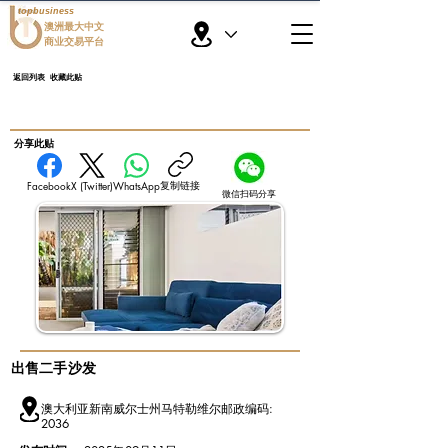
topbusiness
澳洲最大中文
商业交易平台
返回列表
收藏此贴
​分享此贴
复制链接
Facebook
X (Twitter)
WhatsApp
微信扫码分享
出售二手沙发
澳大利亚新南威尔士州马特勒维尔邮政编码:
2036