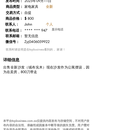
发布时间：
2025年09月11日
​商品类型：
全新
家电家具
交易方式：
自提
​商品价格：
$
800
联系人：
个人
John
显示电话
**** *** 947
联系电话：
​联系邮箱：
暂无信息
微信号：
Zyj0406059922
​联系时请说明是在topbusiness看到的， 谢谢！
详细信息
出售全新沙发（绒布实木）现在沙发作为公寓摆设，因
为在卖房，800刀带走
本平台topbusiness.com.au仅提供内容发布与存储空间，不对用户发
布内容的合法性、准确性或因服务中断导致的损失负责。用户需对
其内容负全部责任，包括因内容引发的争议、法律或经济责任。本