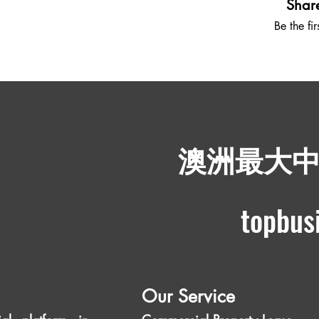
Shar
Be the fi
​澳洲最大
topbus
Our Service