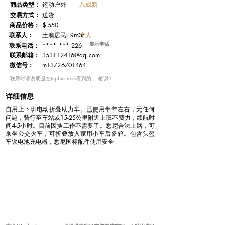
​商品类型：
八成新
运动户外
交易方式：
送货
​商品价格：
$
550
联系人：
个人
土澳居民L9m3f
显示电话
**** *** 226
联系电话：
​联系邮箱：
353112416@qq.com
微信号：
m13726701464
​联系时请说明是在topbusiness看到的， 谢谢！
详细信息
自用上下班电动折叠助力车。已使用半年左右，无任何
问题，骑行至车站或15-25公里附近上班不费力，续航时
间4-5小时。目前因换工作不需要了。悉尼合法上路，可
乘坐公交火车，可折叠放入家用小车后备箱。包含头盔
车锁电池充电器，悉尼国标配件使用安全