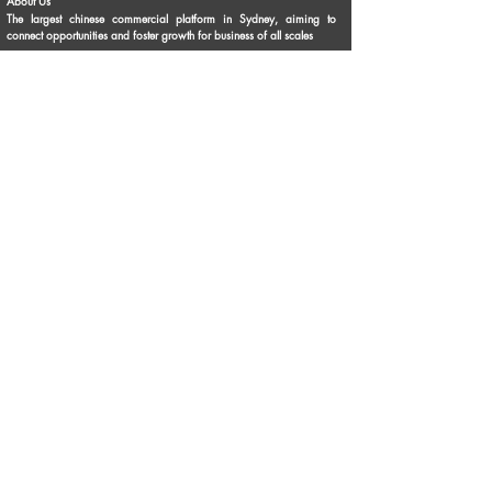
About Us
The largest chinese commercial platform in Sydney, aiming to
connect opportunities and foster growth for business of all scales
Advertise with Us
Privacy Statement
Brochure Download
Terms & Conditions
Our Service
Commercial Property Lease
Commercial Property Sale
Business Sale
Business Experience & Entrepreneurship Story
Business Knowledge Sharing
Personal Business Advertisements
Flea Market
Franchise Opportunities
Contact Us
Phone:
1300 336 869
Email:
info@topbusiness.com.au
Enquiry Online
Follow Us