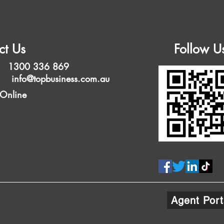
ct Us
Follow U
 1300 336 869
l:
info@topbusiness.com.au
 Online
Agent Port