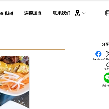
s (List)
连锁加盟
联系我们
​分
Facebook
X (Tw
复
微信扫