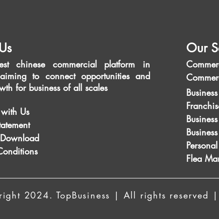
Us
Our S
est chinese commercial platform in
Commerc
aiming to connect opportunities and
Commerc
wth for business of all scales
Business
Franchis
 with Us
Business
tatement
Busines
 Download
Personal
Conditions
Flea Mar
ight 2024. TopBusiness | All rights reserved |