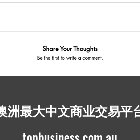
Share Your Thoughts
Be the first to write a comment.
​澳洲最大中文商业交易平
topbusiness.com.au