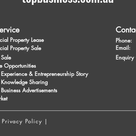
ervice
Conta
ial Property Lease
Phone:
Emai
ial Property Sale
 Sale
Enquiry
e Opportunities
 Experience & Entrepreneurship Story
s Knowledge Sharing
 Business Advertisements
ket
 Privacy Policy |