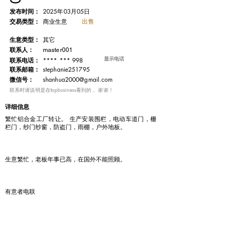
发布时间：
2025年03月05日
交易类型：
出售
商业生意
​生意类型：
其它
联系人：
master001
显示电话
**** *** 998
联系电话：
​联系邮箱：
stephanie251795
微信号：
shanhua2000@gmail.com
​联系时请说明是在topbusiness看到的， 谢谢！
详细信息
繁忙铝合金工厂转让。 生产安装围栏，电动车道门，栅
栏门，纱门纱窗，防盗门，雨棚，户外地板。
生意繁忙，老板年事已高，在国外不能照顾。
有意者电联