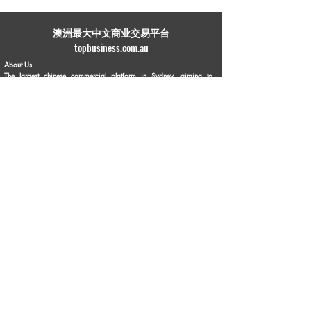
​澳洲最大中文商业交易平台
topbusiness.com.au
About Us
The largest chinese commercial platform in Sydney, aiming to
connect opportunities and foster growth for business of all scales
Advertise with Us
Privacy Statement
Brochure Download
Terms & Conditions
Our Service
Commercial Property Lease
Commercial Property Sale
Business Sale
Business Experience & Entrepreneurship Story
Business Knowledge Sharing
Personal Business Advertisements
Flea Market
Franchise Opportunities
Contact Us
Phone:
1300 336 869
Email:
info@topbusiness.com.au
Enquiry Online