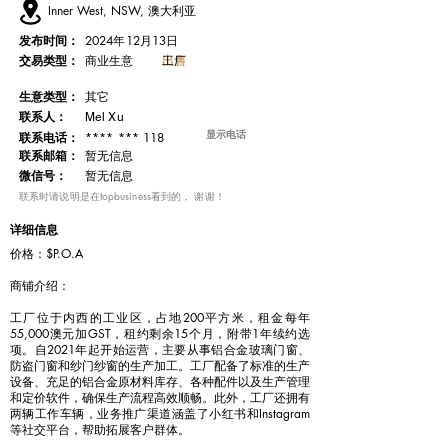
Inner West, NSW, 澳大利亚
发布时间：
2024年12月13日
交易类型：
出售
工厂
商业生意
​生意类型：
其它
联系人：
Mel Xu
显示电话
**** *** 118
联系电话：
​联系邮箱：
暂无信息
微信号：
暂无信息
​联系时请说明是在topbusiness看到的， 谢谢！
详细信息
价格：$P.O.A
商铺介绍：
工厂位于内西的工业区，占地200平方米，租金每年
55,000澳元加GST，租约剩余15个月，附带1年续约选
项。自2021年起开始运营，主要从事铝合金玻璃门窗、
防盗门窗和纱门纱窗的生产加工。工厂配备了标准的生产
设备、充足的铝合金原材料库存、各种配件以及生产管理
和定价软件，确保生产流程高效顺畅。此外，工厂还拥有
两辆工作车辆，业务推广渠道涵盖了小红书和Instagram
等社交平台，帮助拓展客户群体。