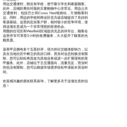
周边交通便利，附近有学校，便于吸引学生和家庭顾客。
此外，店铺距离街对面的主要购物中心非常近。周边公共
交通便利，包括巴士和Crows Nest地铁站，方便顾客到
达。同时，周边的学校和商业区也为该店铺提供了良好的
客源基础。这里的忠实客户群，相对较小的竞争环境，使
得这项生意成为一个非常理想的投资机会。
周围的住宅区和Westfield区域提供充足的停车位，顾客在
这里停车可享受3小时的免费服务，大大提升了顾客的光
顾意愿。
该美甲店拥有多个五星好评，强大的社交媒体影响力，以
及在当地社区中树立的良好口碑。房东对业态转换没有限
制，您可以轻松将其改为其他业务或进一步扩展现有的美
甲服务。此外，店铺位于主交通面向，流量充足，营业时
间也没有限制，您可以根据市场需求轻松申请延长营业时
间。
欢迎感兴趣的朋友联系咨询，了解更多关于这项生意的信
息！