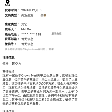
发布时间：
2024年12月13日
交易类型：
出售
美甲
商业生意
​生意类型：
其它
联系人：
Mel Xu
显示电话
**** *** 118
联系电话：
​联系邮箱：
暂无信息
微信号：
暂无信息
​联系时请说明是在topbusiness看到的， 谢谢！
详细信息
价格：$P.O.A
商铺介绍：
现有一家位于Crows Nest美甲店生意出售，店铺地理位
置优越，位于繁华的商业街，周边人流量大，吸引了大量
顾客。该店铺的平均面积约为50平方米，租金为每周980
刀，现有租约为按月续签，灵活的租赁条件为新业主提供
了更多选择。美甲店的营业时间为周一至周六，上午10
点至下午6点。由店主亲自管理，并拥有4名经验丰富的
员工，其中包括1名兼职员工和3名全职员工，确保了高
效的运营和优质的客户服务。
详细信息：