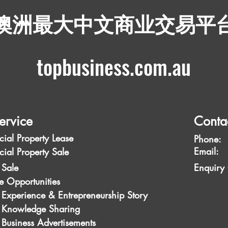
​澳洲最大中文商业交易平
topbusiness.com.au
ervice
Conta
ial Property Lease
Phone:
Emai
ial Property Sale
 Sale
Enquiry
e Opportunities
 Experience & Entrepreneurship Story
s Knowledge Sharing
 Business Advertisements