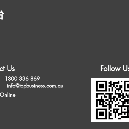
台
ct Us
Follow U
 1300 336 869
l:
info@topbusiness.com.au
 Online