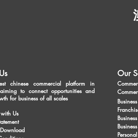
Us
Our S
est chinese commercial platform in
Commerc
aiming to connect opportunities and
Commerc
wth for business of all scales
Business
Franchis
 with Us
Business
tatement
Busines
 Download
Personal