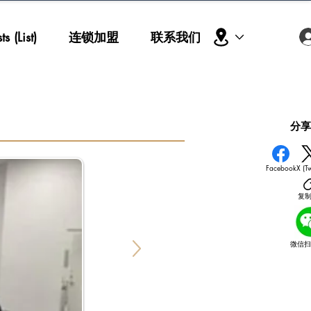
s (List)
连锁加盟
联系我们
​分
Facebook
X (Tw
复
微信扫