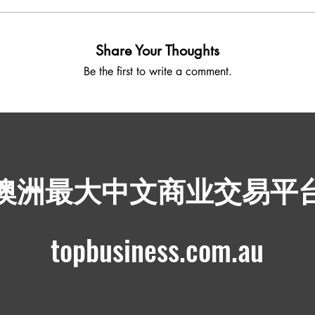
Share Your Thoughts
Be the first to write a comment.
​澳洲最大中文商业交易平
topbusiness.com.au