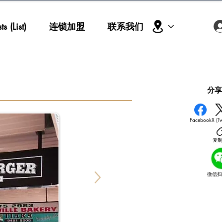
s (List)
连锁加盟
联系我们
​分
Facebook
X (Tw
复
微信扫